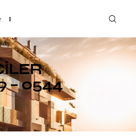
r
CİLER
9 – 0544