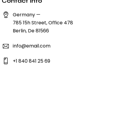
Contact Info
Germany —
785 15h Street, Office 478
Berlin, De 81566
info@email.com
+1 840 841 25 69