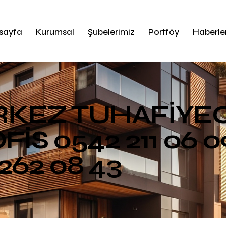
sayfa
Kurumsal
Şubelerimiz
Portföy
Haberle
RKEZ TUHAFİYE
FİS 0542 211 06 0
262 08 43